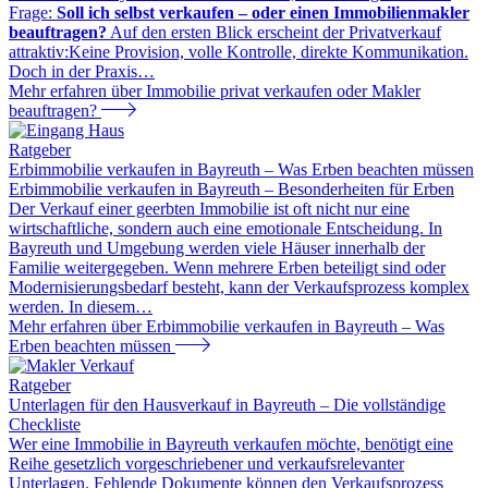
Frage:
Soll ich selbst verkaufen – oder einen Immobilienmakler
beauftragen?
Auf den ersten Blick erscheint der Privatverkauf
attraktiv:Keine Provision, volle Kontrolle, direkte Kommunikation.
Doch in der Praxis
…
Mehr erfahren
über Immobilie privat verkaufen oder Makler
beauftragen?
Ratgeber
Erbimmobilie verkaufen in Bayreuth – Was Erben beachten müssen
Erbimmobilie verkaufen in Bayreuth – Besonderheiten für Erben
Der Verkauf einer geerbten Immobilie ist oft nicht nur eine
wirtschaftliche, sondern auch eine emotionale Entscheidung. In
Bayreuth und Umgebung werden viele Häuser innerhalb der
Familie weitergegeben. Wenn mehrere Erben beteiligt sind oder
Modernisierungsbedarf besteht, kann der Verkaufsprozess komplex
werden. In diesem
…
Mehr erfahren
über Erbimmobilie verkaufen in Bayreuth – Was
Erben beachten müssen
Ratgeber
Unterlagen für den Hausverkauf in Bayreuth – Die vollständige
Checkliste
Wer eine Immobilie in Bayreuth verkaufen möchte, benötigt eine
Reihe gesetzlich vorgeschriebener und verkaufsrelevanter
Unterlagen. Fehlende Dokumente können den Verkaufsprozess