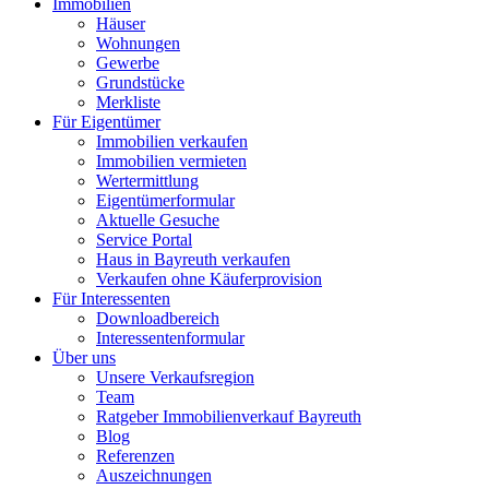
Immobilien
Häuser
Wohnungen
Gewerbe
Grundstücke
Merkliste
Für Eigentümer
Immobilien verkaufen
Immobilien vermieten
Wertermittlung
Eigentümerformular
Aktuelle Gesuche
Service Portal
Haus in Bayreuth verkaufen
Verkaufen ohne Käuferprovision
Für Interessenten
Downloadbereich
Interessentenformular
Über uns
Unsere Verkaufsregion
Team
Ratgeber Immobilienverkauf Bayreuth
Blog
Referenzen
Auszeichnungen