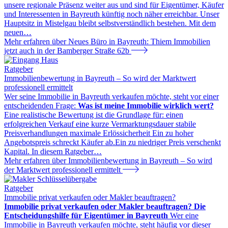
unsere regionale Präsenz weiter aus und sind für Eigentümer, Käufer
und Interessenten in Bayreuth künftig noch näher erreichbar. Unser
Hauptsitz in Mistelgau bleibt selbstverständlich bestehen. Mit dem
neuen
…
Mehr erfahren
über Neues Büro in Bayreuth: Thiem Immobilien
jetzt auch in der Bamberger Straße 62b
Ratgeber
Immobilienbewertung in Bayreuth – So wird der Marktwert
professionell ermittelt
Wer seine Immobilie in Bayreuth verkaufen möchte, steht vor einer
entscheidenden Frage:
Was ist meine Immobilie wirklich wert?
Eine realistische Bewertung ist die Grundlage für: einen
erfolgreichen Verkauf eine kurze Vermarktungsdauer stabile
Preisverhandlungen maximale Erlössicherheit Ein zu hoher
Angebotspreis schreckt Käufer ab.Ein zu niedriger Preis verschenkt
Kapital. In diesem Ratgeber
…
Mehr erfahren
über Immobilienbewertung in Bayreuth – So wird
der Marktwert professionell ermittelt
Ratgeber
Immobilie privat verkaufen oder Makler beauftragen?
Immobilie privat verkaufen oder Makler beauftragen? Die
Entscheidungshilfe für Eigentümer in Bayreuth
Wer eine
Immobilie in Bayreuth verkaufen möchte, steht häufig vor dieser