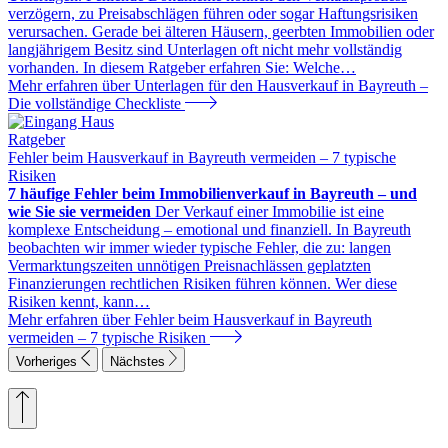
verzögern, zu Preisabschlägen führen oder sogar Haftungsrisiken
verursachen. Gerade bei älteren Häusern, geerbten Immobilien oder
langjährigem Besitz sind Unterlagen oft nicht mehr vollständig
vorhanden. In diesem Ratgeber erfahren Sie: Welche
…
Mehr erfahren
über Unterlagen für den Hausverkauf in Bayreuth –
Die vollständige Checkliste
Ratgeber
Fehler beim Hausverkauf in Bayreuth vermeiden – 7 typische
Risiken
7 häufige Fehler beim Immobilienverkauf in Bayreuth – und
wie Sie sie vermeiden
Der Verkauf einer Immobilie ist eine
komplexe Entscheidung – emotional und finanziell. In Bayreuth
beobachten wir immer wieder typische Fehler, die zu: langen
Vermarktungszeiten unnötigen Preisnachlässen geplatzten
Finanzierungen rechtlichen Risiken führen können. Wer diese
Risiken kennt, kann
…
Mehr erfahren
über Fehler beim Hausverkauf in Bayreuth
vermeiden – 7 typische Risiken
Vorheriges
Nächstes